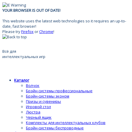
YOUR BROWSER IS OUT OF DATE!
This website uses the latest web technologies so it requires an up-to-
date, fast browser!
Please try
Firefox
or
Chrome
!
Всё для
интеллектуальных игр
Каталог
Волчок
Брэйн-системы профессиональные
Брэйн-системы эконом
Призы и сувениры
Игровой стол
Люстра
Черный ящик
Комплекты для интеллектуальных клубов
Брэйн-системы беспроводные