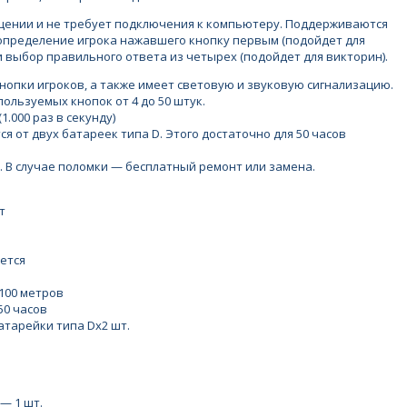
щении и не требует подключения к компьютеру. Поддерживаются
определение игрока нажавшего кнопку первым (подойдет для
 и выбор правильного ответа из четырех (подойдет для викторин).
нопки игроков, а также имеет световую и звуковую сигнализацию.
льзуемых кнопок от 4 до 50 штук.
1.000 раз в секунду)
я от двух батареек типа D. Этого достаточно для 50 часов
. В случае поломки — бесплатный ремонт или замена.
т
ется
100 метров
50 часов
атарейки типа Dх2 шт.
— 1 шт.