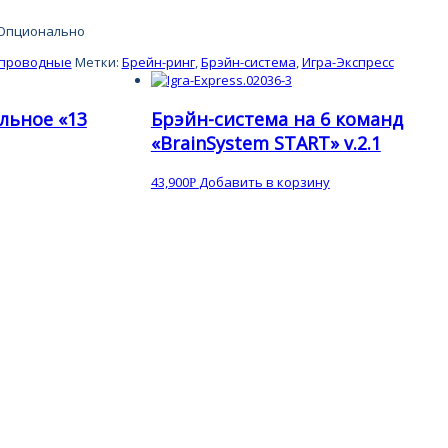
 Опционально
спроводные
Метки:
Брейн-ринг
,
Брэйн-система
,
Игра-Экспресс
льное «13
Брэйн-система на 6 команд
«BrainSystem START» v.2.1
43,900
Добавить в корзину
Р