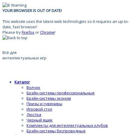
YOUR BROWSER IS OUT OF DATE!
This website uses the latest web technologies so it requires an up-to-
date, fast browser!
Please try
Firefox
or
Chrome
!
Всё для
интеллектуальных игр
Каталог
Волчок
Брэйн-системы профессиональные
Брэйн-системы эконом
Призы и сувениры
Игровой стол
Люстра
Черный ящик
Комплекты для интеллектуальных клубов
Брэйн-системы беспроводные