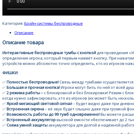
Категория:
Брэйн-системы беспроводные
Описание
Описание товара
Интерактивные беспроводные тумбы с кнопкой
для проведения «У
определение игрока, который первым нажмёт кнопку. При нажатии 
устройств можно абсолютно точно определить, кто из игроков наж
ФИШКИ:
✅
Полностью беспроводные!
Связь между тумбами осуществляется п
✅
Большая и прочная кнопка!
Игроки могут бить по ней от всей душ
✅
2 режима работы –
с блокировкой и без блокировки! Режим с бл
когда нужно зафиксировать, кто из игроков (их может быть неско
✅
Яркий мигающий световой сигнал
– будет видно даже при дневно
✅
Встроенная сирена
– её звук будет слышно даже при громкой фо
✅
Возможность работы до 99 тумб одновременно!
Вы можете расши
✅
Встроенный аккумулятор
высокой емкости обеспечивает до 2 ты
✅
Схема умной защиты
аккумулятора для долгой и надёжной работ