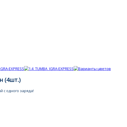
 (4шт.)
й с одного заряда!