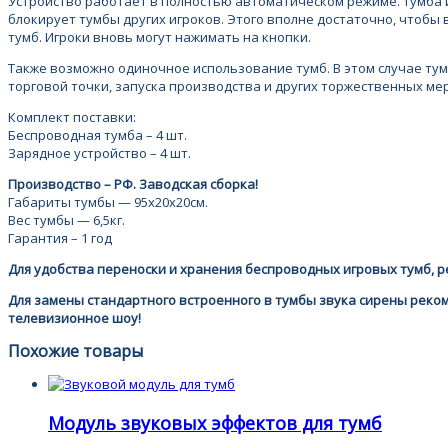
Устройство работает в полностью автоматическом режиме. Тумба иг
блокирует тумбы других игроков. Этого вполне достаточно, чтобы 
тумб. Игроки вновь могут нажимать на кнопки.
Также возможно одиночное использование тумб. В этом случае тум
торговой точки, запуска производства и других торжественных м
Комплект поставки:
Беспроводная тумба – 4 шт.
Зарядное устройство – 4 шт.
Производство – РФ. Заводская сборка!
Габариты тумбы — 95х20х20см.
Вес тумбы — 6,5кг.
Гарантия – 1 год
Для удобства переноски и хранения беспроводных игровых тумб,
Для замены стандартного встроенного в тумбы звука сирены реко
телевизионное шоу!
Похожие товары
Модуль звуковых эффектов для тумб