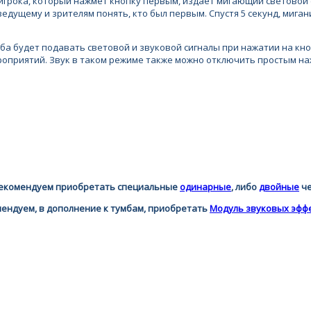
рока, который нажмёт кнопку первым, издаёт мигающий световой (5 
ведущему и зрителям понять, кто был первым. Спустя 5 секунд, миг
ба будет подавать световой и звуковой сигналы при нажатии на кн
ероприятий. Звук в таком режиме также можно отключить простым на
 рекомендуем приобретать специальные
одинарные
, либо
двойные
ч
мендуем, в дополнение к тумбам, приобретать
Модуль звуковых эфф