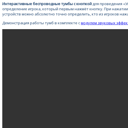
Интерактивные беспроводные тумбы с кнопкой
для проведения «У
определение игрока, который первым нажмёт кнопку. При нажатии 
устройств можно абсолютно точно определить, кто из игроков наж
Демонстрация работы тумб в комплекте с
модулем звуковых эффек