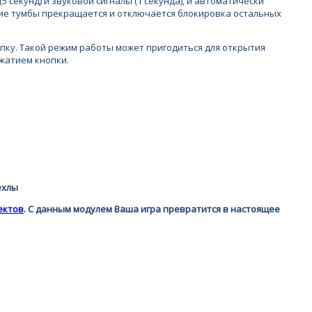
секунд) и звуковой сигналы (1 секунда), и автоматически
ание тумбы прекращается и отключается блокировка остальных
опку. Такой режим работы может пригодиться для открытия
жатием кнопки.
ехлы
ектов
. С данным модулем Ваша игра превратится в настоящее