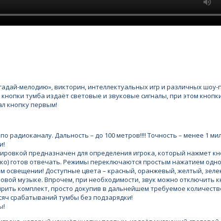
гадай-мелодию», викторин, интеллектуальных игр и различных шоу-п
кнопки тумба издаёт световые и звуковые сигналы, при этом кнопк
ал кнопку первым!
о радиоканалу. Дальность – до 100 метров!!!! Точность – менее 1 ми
и!
окировкой предназначен для определения игрока, который нажмет к
лько) готов отвечать. Режимы переключаются простым нажатием одно
м освещении! Доступные цвета – красный, оранжевый, желтый, зелены
новой музыке. Впрочем, при необходимости, звук можно отключить к
рить комплект, просто докупив в дальнейшем требуемое количество
сяч срабатываний тумбы без подзарядки!
ы!