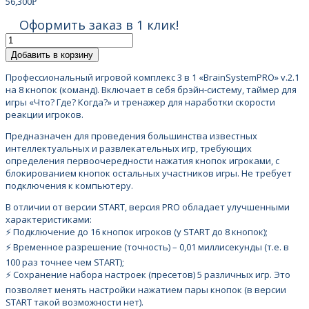
56,300
Р
Оформить заказ в 1 клик!
Добавить в корзину
Профессиональный игровой комплекс 3 в 1 «BrainSystemPRO» v.2.1
на 8 кнопок (команд). Включает в себя брэйн-систему, таймер для
игры «Что? Где? Когда?» и тренажер для наработки скорости
реакции игроков.
Предназначен для проведения большинства известных
интеллектуальных и развлекательных игр, требующих
определения первоочередности нажатия кнопок игроками, с
блокированием кнопок остальных участников игры. Не требует
подключения к компьютеру.
В отличии от версии START, версия PRO обладает улучшенными
характеристиками:
⚡️ Подключение до 16 кнопок игроков (у START до 8 кнопок);
⚡️ Временное разрешение (точность) – 0,01 миллисекунды (т.е. в
100 раз точнее чем START);
⚡️ Сохранение набора настроек (пресетов) 5 различных игр. Это
позволяет менять настройки нажатием пары кнопок (в версии
START такой возможности нет).