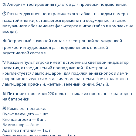
🤝 Алгоритм тестирования пультов для проверки подключения.
⏱️ Разъем для внешнего графического табло с выводом номера
нажатой кнопки, оставшегося времени на обсуждение, а также
визуального обозначения фальстарта в игре (табло в комплект не
входит).
🔊 Встроенный звуковой сигнал с электронной регулировкой
громкости и аудиовыход для подключения к внешней
акустической системе.
💡 Каждый пульт игрока имеет встроенный световой индикатор
нажатия, отсоединяемый провод длиной 10 метров и
комплектуется лампой-шаром. Для подключения кнопок и ламп-
шаров используются металлические разъемы. Цвета плафонов
ламп-шаров: красный, желтый, зелёный, синий, белый.
🔌 Питание от розетки 220 вольт — никаких постоянных расходов
на батарейки.
🎁 Комплект поставки:
Пульт ведущего — 1 шт.
Кнопка игрока — 8 шт.
Лампа-шар — 8 шт.
Адаптер питания — 1 шт.
Руководство по эксплуатации — 1 шт.