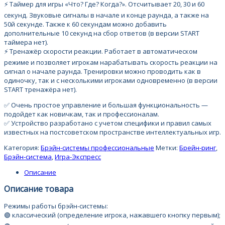
⚡️ Таймер для игры «Что? Где? Когда?». Отсчитывает 20, 30 и 60
секунд. Звуковые сигналы в начале и конце раунда, а также на
50й секунде. Также к 60 секундам можно добавить
дополнительные 10 секунд на сбор ответов (в версии START
таймера нет).
⚡️ Тренажёр скорости реакции. Работает в автоматическом
режиме и позволяет игрокам нарабатывать скорость реакции на
сигнал о начале раунда. Тренировки можно проводить как в
одиночку, так и с несколькими игроками одновременно (в версии
START тренажёра нет).
✅ Очень простое управление и большая функциональность —
подойдет как новичкам, так и профессионалам.
✅ Устройство разработано с учетом специфики и правил самых
известных на постсоветском пространстве интеллектуальных игр.
Категория:
Брэйн-системы профессиональные
Метки:
Брейн-ринг
,
Брэйн-система
,
Игра-Экспресс
Описание
Описание товара
Режимы работы брэйн-системы:
🟢 классический (определение игрока, нажавшего кнопку первым);