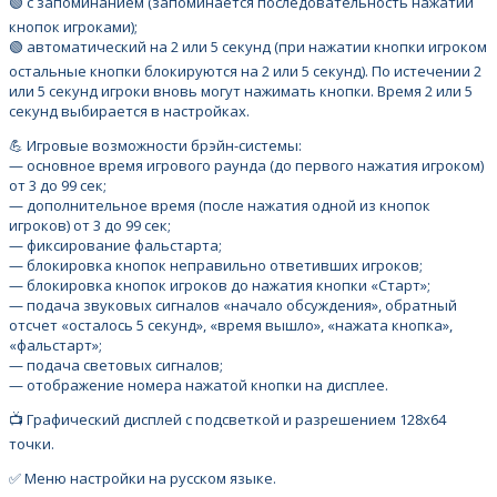
🟢 с запоминанием (запоминается последовательность нажатий
кнопок игроками);
🟢 автоматический на 2 или 5 секунд (при нажатии кнопки игроком
остальные кнопки блокируются на 2 или 5 секунд). По истечении 2
или 5 секунд игроки вновь могут нажимать кнопки. Время 2 или 5
секунд выбирается в настройках.
💪 Игровые возможности брэйн-системы:
— основное время игрового раунда (до первого нажатия игроком)
от 3 до 99 сек;
— дополнительное время (после нажатия одной из кнопок
игроков) от 3 до 99 сек;
— фиксирование фальстарта;
— блокировка кнопок неправильно ответивших игроков;
— блокировка кнопок игроков до нажатия кнопки «Старт»;
— подача звуковых сигналов «начало обсуждения», обратный
отсчет «осталось 5 секунд», «время вышло», «нажата кнопка»,
«фальстарт»;
— подача световых сигналов;
— отображение номера нажатой кнопки на дисплее.
📺 Графический дисплей с подсветкой и разрешением 128х64
точки.
✅ Меню настройки на русском языке.