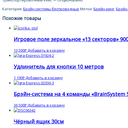
Транспортировочный кейс — Опционально
Категория:
Брэйн-системы беспроводные
Метки:
Брейн-ринг
,
Брэйн
Похожие товары
Игровое поле зеркальное «13 секторов» 90
13,500
Добавить в корзину
Р
Удлинитель для кнопки 10 метров
1,190
Добавить в корзину
Р
Брэйн-система на 4 команды «BrainSystem S
36,500
Добавить в корзину
Р
Чёрный ящик 30см