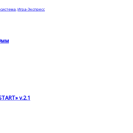
-система
,
Игра-Экспресс
0мм
TART» v.2.1