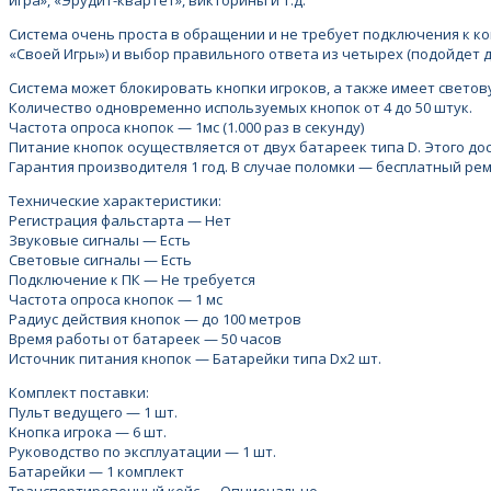
игра», «Эрудит-квартет», викторины и т.д.
Система очень проста в обращении и не требует подключения к к
«Своей Игры») и выбор правильного ответа из четырех (подойдет д
Система может блокировать кнопки игроков, а также имеет светов
Количество одновременно используемых кнопок от 4 до 50 штук.
Частота опроса кнопок — 1мс (1.000 раз в секунду)
Питание кнопок осуществляется от двух батареек типа D. Этого до
Гарантия производителя 1 год. В случае поломки — бесплатный рем
Технические характеристики:
Регистрация фальстарта — Нет
Звуковые сигналы — Есть
Световые сигналы — Есть
Подключение к ПК — Не требуется
Частота опроса кнопок — 1 мс
Радиус действия кнопок — до 100 метров
Время работы от батареек — 50 часов
Источник питания кнопок — Батарейки типа Dх2 шт.
Комплект поставки:
Пульт ведущего — 1 шт.
Кнопка игрока — 6 шт.
Руководство по эксплуатации — 1 шт.
Батарейки — 1 комплект