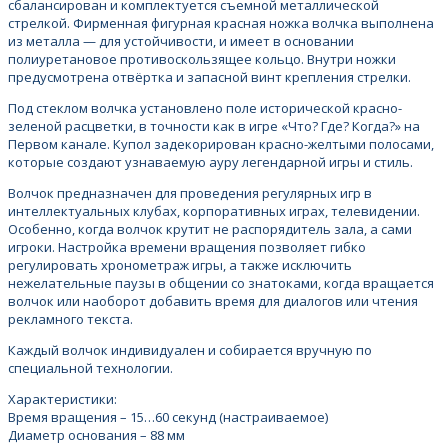
сбалансирован и комплектуется съемной металлической
стрелкой. Фирменная фигурная красная ножка волчка выполнена
из металла — для устойчивости, и имеет в основании
полиуретановое противоскользящее кольцо. Внутри ножки
предусмотрена отвёртка и запасной винт крепления стрелки.
Под стеклом волчка установлено поле исторической красно-
зеленой расцветки, в точности как в игре «Что? Где? Когда?» на
Первом канале. Купол задекорирован красно-желтыми полосами,
которые создают узнаваемую ауру легендарной игры и стиль.
Волчок предназначен для проведения регулярных игр в
интеллектуальных клубах, корпоративных играх, телевидении.
Особенно, когда волчок крутит не распорядитель зала, а сами
игроки. Настройка времени вращения позволяет гибко
регулировать хронометраж игры, а также исключить
нежелательные паузы в общении со знатоками, когда вращается
волчок или наоборот добавить время для диалогов или чтения
рекламного текста.
Каждый волчок индивидуален и собирается вручную по
специальной технологии.
Характеристики:
Время вращения – 15…60 секунд (настраиваемое)
Диаметр основания – 88 мм