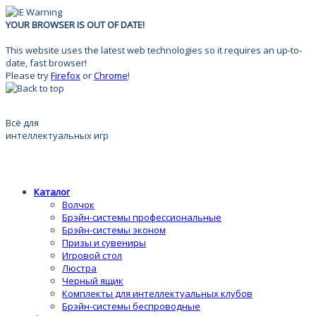
YOUR BROWSER IS OUT OF DATE!
This website uses the latest web technologies so it requires an up-to-
date, fast browser!
Please try
Firefox
or
Chrome
!
Всё для
интеллектуальных игр
Каталог
Волчок
Брэйн-системы профессиональные
Брэйн-системы эконом
Призы и сувениры
Игровой стол
Люстра
Черный ящик
Комплекты для интеллектуальных клубов
Брэйн-системы беспроводные