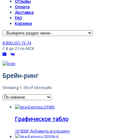
Отзывы
Оплата
Доставка
FAQ
Корзина
8-800-201-73-74
С 8 до 21 по МСК
Брейн-ринг
Showing 1–30 of 34 results
Графическое табло
19,900
Добавить в корзину
Р