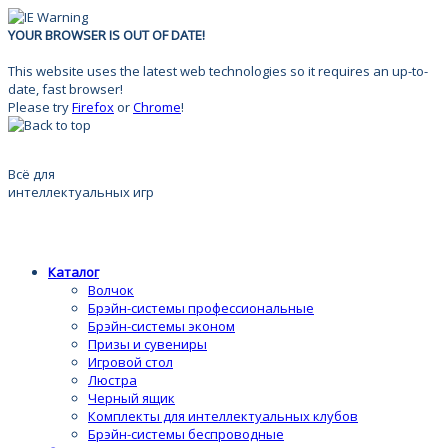
YOUR BROWSER IS OUT OF DATE!
This website uses the latest web technologies so it requires an up-to-
date, fast browser!
Please try
Firefox
or
Chrome
!
Всё для
интеллектуальных игр
Каталог
Волчок
Брэйн-системы профессиональные
Брэйн-системы эконом
Призы и сувениры
Игровой стол
Люстра
Черный ящик
Комплекты для интеллектуальных клубов
Брэйн-системы беспроводные