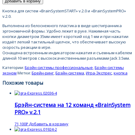
Добавить в корзину
Кнопка для систем «BrainSystemSTART» v.2.0 и «BrainSystemPRO»
v.2.0.
Выполнена из белоснежного пластика в виде шестигранника
эргономичной формы. Удобно лежит в руке. Нажимная часть
кнопки диаметром 35мм имеет короткий ход 1 мм и при нажатии
издаёт легкий тактильный щелчок, что обеспечивает высокую
скорость реакции в игре.
Оснащена встроенным индикатором нажатия и съемным кабелем
длиной 10 метров с высококачественными разъемами Jack 3.5мм.
Категории:
Брэйн-системы профессиональные
,
Брэйн-системы
эконом
Метки:
Брейн-ринг
,
Брэйн-система
,
Игра-Экспрес
,
кнопка
Похожие товары
Брэйн-система на 12 команд «BrainSystem
PRO» v.2.1
71,100
Добавить в корзину
Р