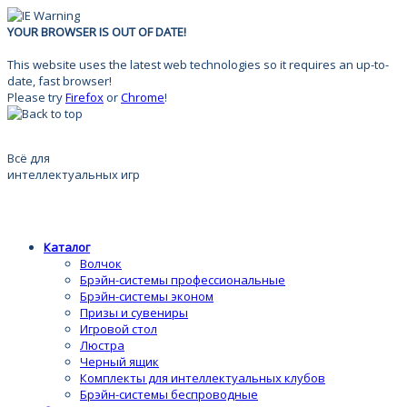
YOUR BROWSER IS OUT OF DATE!
This website uses the latest web technologies so it requires an up-to-
date, fast browser!
Please try
Firefox
or
Chrome
!
Всё для
интеллектуальных игр
Каталог
Волчок
Брэйн-системы профессиональные
Брэйн-системы эконом
Призы и сувениры
Игровой стол
Люстра
Черный ящик
Комплекты для интеллектуальных клубов
Брэйн-системы беспроводные