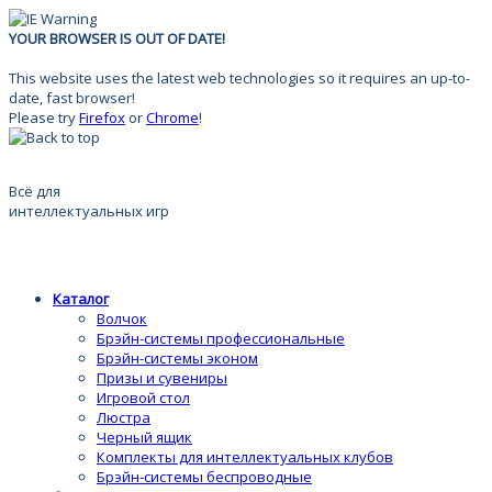
YOUR BROWSER IS OUT OF DATE!
This website uses the latest web technologies so it requires an up-to-
date, fast browser!
Please try
Firefox
or
Chrome
!
Всё для
интеллектуальных игр
Каталог
Волчок
Брэйн-системы профессиональные
Брэйн-системы эконом
Призы и сувениры
Игровой стол
Люстра
Черный ящик
Комплекты для интеллектуальных клубов
Брэйн-системы беспроводные