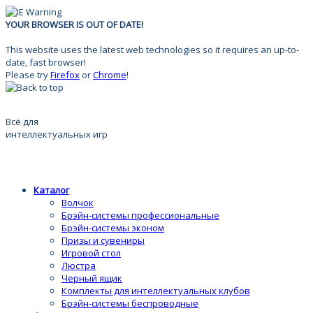
YOUR BROWSER IS OUT OF DATE!
This website uses the latest web technologies so it requires an up-to-
date, fast browser!
Please try
Firefox
or
Chrome
!
Всё для
интеллектуальных игр
Каталог
Волчок
Брэйн-системы профессиональные
Брэйн-системы эконом
Призы и сувениры
Игровой стол
Люстра
Черный ящик
Комплекты для интеллектуальных клубов
Брэйн-системы беспроводные